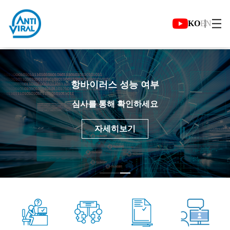
항
바
유
메
KO
EN
언
이
튜
인
어
러
브
메
선
스
보
뉴
택
메
모
러
버
인
바
가
튼
슬
일
기
라
항바이러스 성능 여부
이
드
심사를 통해 확인하세요
자세히보기
자
주
찾
는