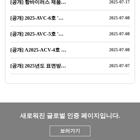
[공개] 항바이러스 제품 단체표준 제·개정 관련 의견 수렴 공고
2025-07-17
[공개] 2025-AVC-6호 '표면방역 성능 지속성 평가 프레임워크 가이드라인 검토를 위한 신뢰성 컨설팅' 용역 입찰 공고
2025-07-08
[공개] 2025-AVC-5호 '항바이러스 성능 지속성 제품 인증체계 구축을 위한 지속성 등급제 및 표시체계 검토 연구' 용역 입찰 공고
2025-07-08
[공개] A2025-ACV-4호 '제조 및 유통업체 대상 항바이러스 제품인증 실증체계 플랫폼 안전화 데이터 설계 및 검증체계 마련' 용역 입찰 재공고
2025-07-08
[공개] 2025년도 표면방역 생활용품 관련 기업 한-일 전문역량 강화교육 프로그램 참가기업 모집 공고
2025-07-07
글
새로워진 글로벌 인증 페이지입니다.
로
벌
배
보러가기
너