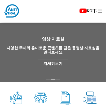
항
바
유
메
KO
EN
언
이
튜
인
어
러
브
메
선
스
보
뉴
택
메
모
러
버
인
바
가
튼
슬
일
기
라
영상 자료실
이
드
다양한 주제와 흥미로운 콘텐츠를 담은 동영상 자료실을
만나보세요
자세히보기
자
주
찾
는