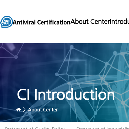
About Center
Introd
CI Introduction
>
About Center