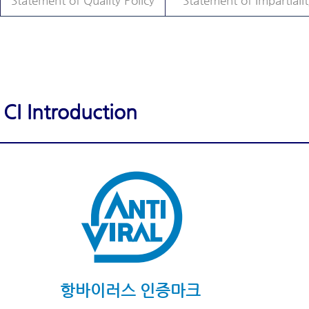
Statement of Quality Policy
Statement of Impartialit
CI Introduction
항바이러스 인증마크