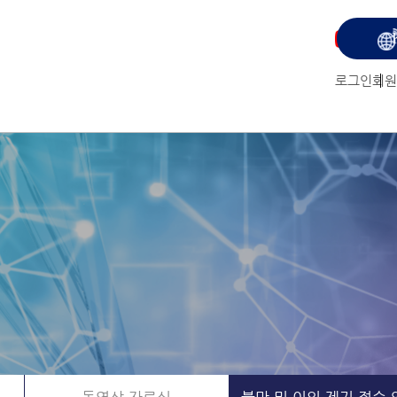
유
튜
로그인
회원
브
보
러
가
기