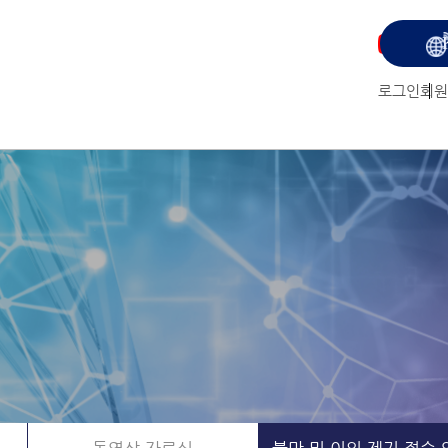
유
튜
로그인
회원
브
보
러
가
기