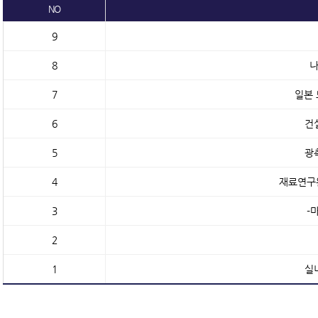
NO
9
8
나
7
일본 
6
건
5
광
4
재료연구원
3
-
2
1
실