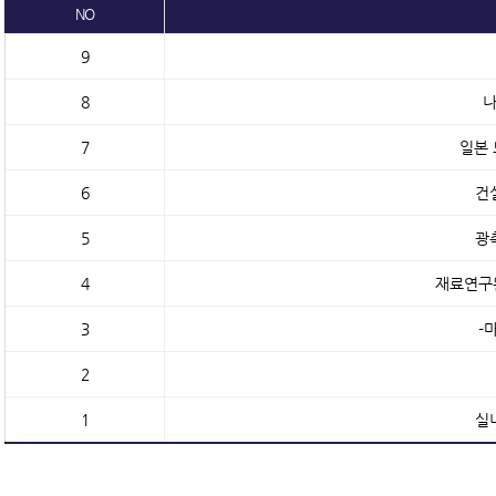
NO
9
8
나
7
일본 
6
건
5
광
4
재료연구원
3
-
2
1
실